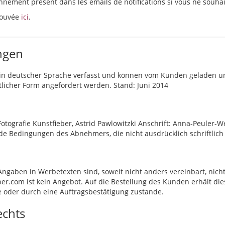
onnement présent dans les emails de notifications si vous ne souha
trouvée
ici
.
ngen
in deutscher Sprache verfasst und können vom Kunden geladen u
ftlicher Form angefordert werden. Stand: Juni 2014
otografie Kunstfieber, Astrid Pawlowitzki Anschrift: Anna-Peuler-
de Bedingungen des Abnehmers, die nicht ausdrücklich schriftlich
ngaben in Werbetexten sind, soweit nicht anders vereinbart, nich
er.com ist kein Angebot. Auf die Bestellung des Kunden erhält die
 oder durch eine Auftragsbestätigung zustande.
echts