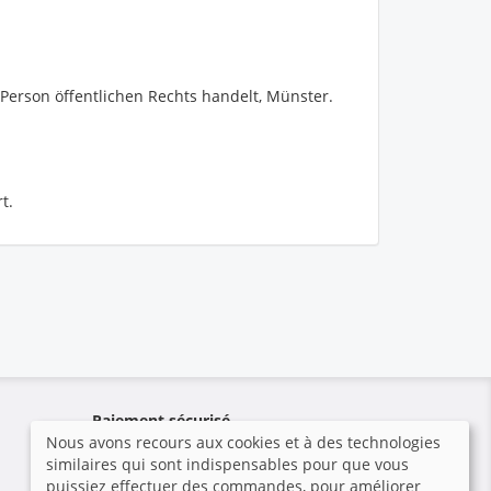
 Person öffentlichen Rechts handelt,
Münster
.
t.
Paiement sécurisé
Nous avons recours aux cookies et à des technologies
similaires qui sont indispensables pour que vous
Le photographe n'a pas configuré
puissiez effectuer des commandes, pour améliorer